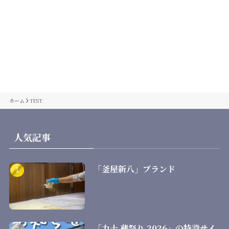
ホーム
TEST
人気記事
「釜屋新八」ブランド
「力士 蔵祭り 2026」の特設サイ