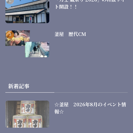
ト開設！！
釜屋 歴代CM
新着記事
☆釜屋 2026年8月のイベント情
報☆