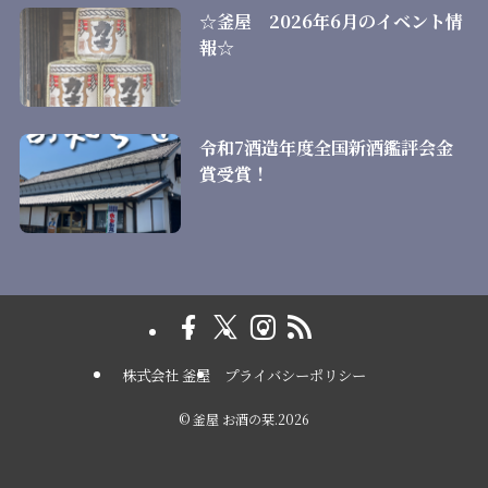
☆釜屋 2026年6月のイベント情
報☆
令和7酒造年度全国新酒鑑評会金
賞受賞！
株式会社 釜屋
プライバシーポリシー
©
釜屋 お酒の栞.2026