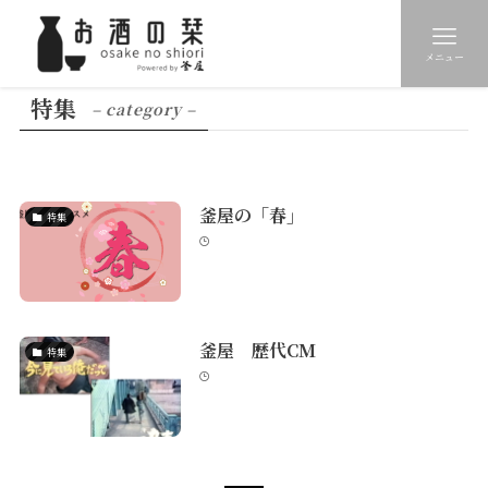
メニュー
特集
– category –
釜屋の「春」
特集
釜屋 歴代CM
特集