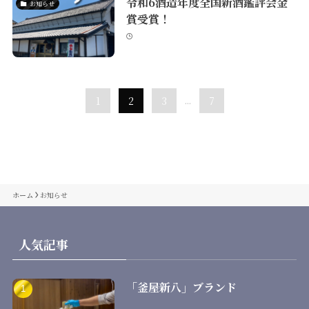
令和6酒造年度全国新酒鑑評会金
お知らせ
賞受賞！
1
2
3
...
7
ホーム
お知らせ
人気記事
「釜屋新八」ブランド